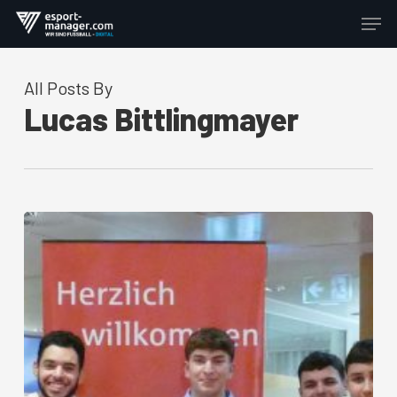
Skip
Men
to
Close
main
Menu
content
All Posts By
Lucas Bittlingmayer