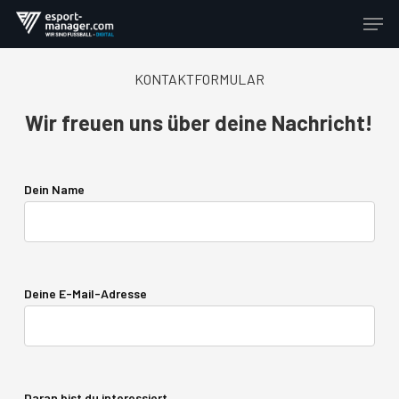
Skip
Men
to
Close
main
Menu
KONTAKTFORMULAR
content
Wir
freuen
uns
über
deine
Nachricht!
Dein Name
Deine E-Mail-Adresse
Daran bist du interessiert