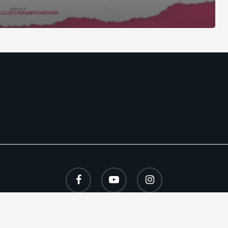
facebook
youtube
instagram
© 2026 esport-manager.com. – All rights reserved –