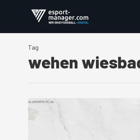
Skip
to
main
content
Tag
wehen wiesba