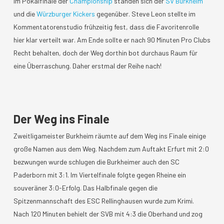
Im Pokalfinale der
Championship
standen sich der
SV Burkheim
und die
Würzburger Kickers
gegenüber. Steve Leon stellte im
Kommentatorenstudio frühzeitig fest, dass die Favoritenrolle
hier klar verteilt war. Am Ende sollte er nach 90 Minuten Pro Clubs
Recht behalten, doch der Weg dorthin bot durchaus Raum für
eine Überraschung. Daher erstmal der Reihe nach!
Der Weg ins Finale
Zweitligameister Burkheim räumte auf dem Weg ins Finale einige
große Namen aus dem Weg. Nachdem zum Auftakt Erfurt mit 2:0
bezwungen wurde schlugen die Burkheimer auch den SC
Paderborn mit 3:1. Im Viertelfinale folgte gegen Rheine ein
souveräner 3:0-Erfolg. Das Halbfinale gegen die
Spitzenmannschaft des ESC Rellinghausen wurde zum Krimi.
Nach 120 Minuten behielt der SVB mit 4:3 die Oberhand und zog