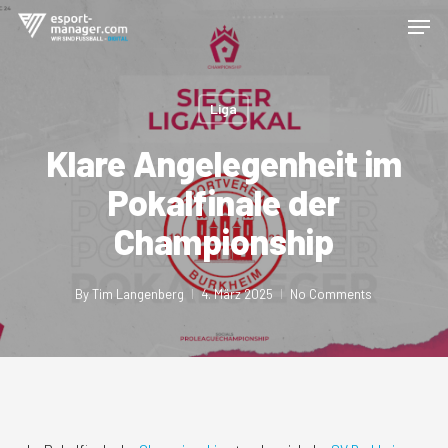
Skip
Men
to
Close
main
Menu
content
Liga
Klare Angelegenheit im
Pokalfinale der
Championship
By
Tim Langenberg
4. März 2025
No Comments