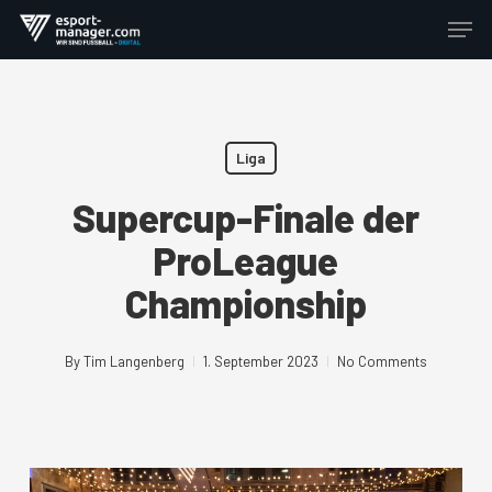
Skip
Men
to
Close
main
Menu
content
Liga
Supercup-Finale der
ProLeague
Championship
By
Tim Langenberg
1. September 2023
No Comments