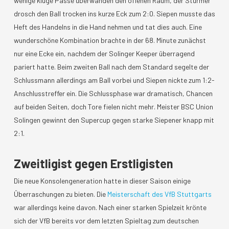
wenige kluge Pässe überwanden den offenen Raum, der Stürmer
drosch den Ball trocken ins kurze Eck zum 2:0. Siepen musste das
Heft des Handelns in die Hand nehmen und tat dies auch. Eine
wunderschöne Kombination brachte in der 68. Minute zunächst
nur eine Ecke ein, nachdem der Solinger Keeper überragend
pariert hatte. Beim zweiten Ball nach dem Standard segelte der
Schlussmann allerdings am Ball vorbei und Siepen nickte zum 1:2-
Anschlusstreffer ein. Die Schlussphase war dramatisch, Chancen
auf beiden Seiten, doch Tore fielen nicht mehr. Meister BSC Union
Solingen gewinnt den Supercup gegen starke Siepener knapp mit
2:1.
Zweitligist gegen Erstligisten
Die neue Konsolengeneration hatte in dieser Saison einige
Überraschungen zu bieten. Die
Meisterschaft des VfB Stuttgarts
war allerdings keine davon. Nach einer starken Spielzeit krönte
sich der VfB bereits vor dem letzten Spieltag zum deutschen