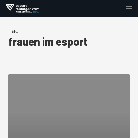
Skip
Men
to
Close
main
Menu
content
Tag
frauen im esport