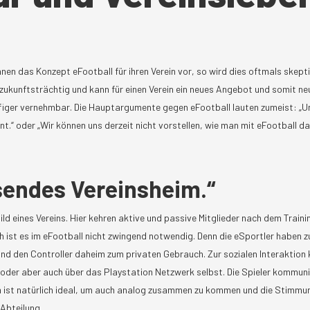
Ihnen das Konzept eFootball für ihren Verein vor, so wird dies oftmals skep
s zukunftsträchtig und kann für einen Verein ein neues Angebot und somit ne
iger vernehmbar. Die Hauptargumente gegen eFootball lauten zumeist: „Uns
.“ oder „Wir können uns derzeit nicht vorstellen, wie man mit eFootball das
ssendes Vereinsheim.“
d eines Vereins. Hier kehren aktive und passive Mitglieder nach dem Train
ch ist es im eFootball nicht zwingend notwendig. Denn die eSportler haben z
und den Controller daheim zum privaten Gebrauch. Zur sozialen Interaktio
 oder aber auch über das Playstation Netzwerk selbst. Die Spieler kommun
im ist natürlich ideal, um auch analog zusammen zu kommen und die Stimmun
Abteilung.