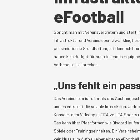
eFootball
Spricht man mit Vereinsvertretern und stellt 
Infrastruktur und Vereinsleben. Zwar klingt e
pessimistische Grundhaltung ist dennoch häuf
haben kein Budget für ausreichendes Equipment
Vorbehalten zu brechen.
„Uns fehlt ein pa
Das Vereinsheim ist oftmals das Aushängeschil
und es entsteht die soziale Interaktion. Jedo
Konsole, dem Videospiel FIFA von EA Sports 
Das kann über Plattformen wie Discord laufen
Spiele oder Trainingseinheiten. Ein Vereinshe
kein Muss zum Aufbau einer eigenen eFootball 