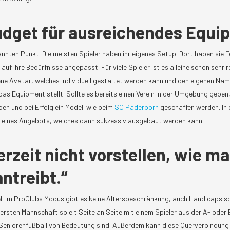
udget für ausreichendes Equi
nten Punkt. Die meisten Spieler haben ihr eigenes Setup. Dort haben sie F
uf ihre Bedürfnisse angepasst. Für viele Spieler ist es alleine schon sehr rei
ne Avatar, welches individuell gestaltet werden kann und den eigenen Name
das Equipment stellt. Sollte es bereits einen Verein in der Umgebung geben,
n und bei Erfolg ein Modell wie beim
SC Paderborn
geschaffen werden. In 
ung eines Angebots, welches dann sukzessiv ausgebaut werden kann.
rzeit nicht vorstellen, wie ma
ntreibt.“
. Im ProClubs Modus gibt es keine Altersbeschränkung, auch Handicaps spi
 ersten Mannschaft spielt Seite an Seite mit einem Spieler aus der A- oder 
 Seniorenfußball von Bedeutung sind. Außerdem kann diese Querverbindun