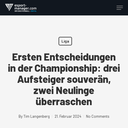
Skip
Men
to
Close
main
Menu
content
Liga
Ersten Entscheidungen
in der Championship: drei
Aufsteiger souverän,
zwei Neulinge
überraschen
By
Tim Langenberg
21. Februar 2024
No Comments