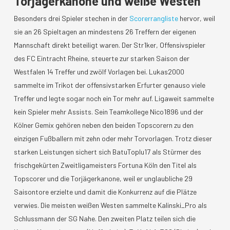
Torjägerkanone und weiße Westen
Besonders drei Spieler stechen in der
Scorerrangliste
hervor, weil
sie an 26 Spieltagen an mindestens 26 Treffern der eigenen
Mannschaft direkt beteiligt waren. Der Str1ker, Offensivspieler
des FC Eintracht Rheine, steuerte zur starken Saison der
Westfalen 14 Treffer und zwölf Vorlagen bei. Lukas2000
sammelte im Trikot der offensivstarken Erfurter genauso viele
Treffer und legte sogar noch ein Tor mehr auf. Ligaweit sammelte
kein Spieler mehr Assists. Sein Teamkollege Nico1896 und der
Kölner Gemix gehören neben den beiden Topscorern zu den
einzigen Fußballern mit zehn oder mehr Torvorlagen. Trotz dieser
starken Leistungen sichert sich BatuToplu17 als Stürmer des
frischgekürten Zweitligameisters Fortuna Köln den Titel als
Topscorer und die Torjägerkanone, weil er unglaubliche 29
Saisontore erzielte und damit die Konkurrenz auf die Plätze
verwies. Die meisten weißen Westen sammelte Kalinski_Pro als
Schlussmann der SG Nahe. Den zweiten Platz teilen sich die