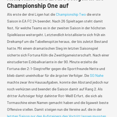
Championship One auf
Als erste der drei Ligen hat die
Championship Two
die erste
Saison in EA FC 24 beendet. Nach 26 Spieltagen steht damit
fest, für welche Teams es in der zweiten Saison in der höchsten
Spielklasse weitergeht. Letztendlich kristallisierte sich früh ein
Dreikampf um die Tabellenspitze heraus, der bis zuletzt Bestand
hatte. Mit einem dramatischen Sieg im letzten Saisonspiel
sicherte sich Fortuna Köln die Zweitligameisterschaft. Nach einer
einstudierten Eckballvariante in der 90. Minute erzielte die
Fortuna den 2:1-Siegtreffer gegen die Sportfreunde Nette und
blieb damit uneinholbar für die ärgsten Verfolger. Die
SG Nahe
machte zwar ihre Hausaufgaben, konnte den Abstand jedoch nur
noch verkürzen und beendet die Saison damit auf Rang 2. Als
dritter Aufsteiger folgt dahinter Rot-Weiß Erfurt, die sich als
Tormaschine einen Namen gemacht haben und die ligaweit beste
Offensive stellen. Damit steigen nun die Vereine auf, die in der
letzten Saison nur den Aufsteigern den Vortritt lassen mussten
.